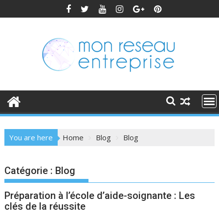
Skip
to
content
You are here
Home
Blog
Blog
Catégorie :
Blog
Préparation à l’école d’aide-soignante : Les
clés de la réussite